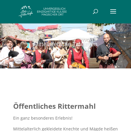
Mittelalterliche Tafeleyen
Öffentliches Rittermahl
Ein ganz besonderes Erlebnis!
Mittelalterlich gekleidete Knechte und Mägde heißen