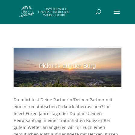
Picknick auf der Burg
Du möchtest Deine Partnerin/Deinen Partner mit
einem romatntischen Picknick überraschen? Ihr
feiert Euren Jahrestag oder Du planst einen
Heiratsantrag in einer traumhaften Kulisse? Bei
gutem Wetter arrangieren wir für Euch einen
gemütlichen Platz auf der Wiese mit Decken, Kissen,